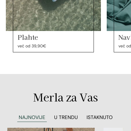
Plahte
Nav
već od 39,90€
već o
Merla za Vas
NAJNOVIJE
U TRENDU
ISTAKNUTO