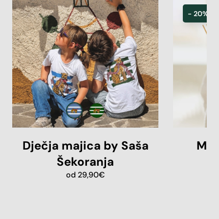
- 20%
Dječja majica by Saša
Miri
Šekoranja
od
29,90
€