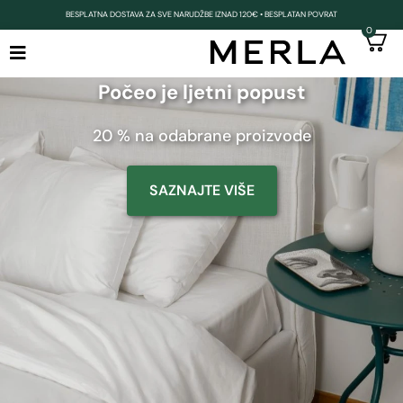
BESPLATNA DOSTAVA ZA SVE NARUDŽBE IZNAD 120€ • BESPLATAN POVRAT
0
Počeo je ljetni popust
20 % na odabrane proizvode
SAZNAJTE VIŠE