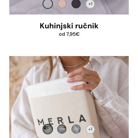
+1
Kuhinjski ručnik
od
7,95
€
+1