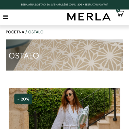
BESPLATNA DOSTAVA ZA SVE NARUDŽBE IZNAD 120€ • BESPLATAN POVRAT
0
POČETNA
/ OSTALO
OSTALO
- 20%