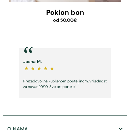
Poklon bon
od
50,00
€
“
Jasna M.
★
★
★
★
★
Prezadovoljna kupljenom posteljinom, vrijednost
za novac 10/10. Sve preporuke!
O NAMA