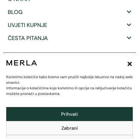
BLOG
UVJETI KUPNJE
ČESTA PITANJA
Koristimo kolačiće kako bismo vam pružili najbolje iskustvo na našoj web
stranici.
Informacije o kolačićima koje koristimo ili opcije za isključivanje kolačića
možete pronaći u postavkama.
Prihvati
Zabrani
Tvornica tekstila Trgovišće d.o.o. za proizvodnju i trgovinu / Upisano u Sudski registar kod
Trgovačkog suda u Zagrebu