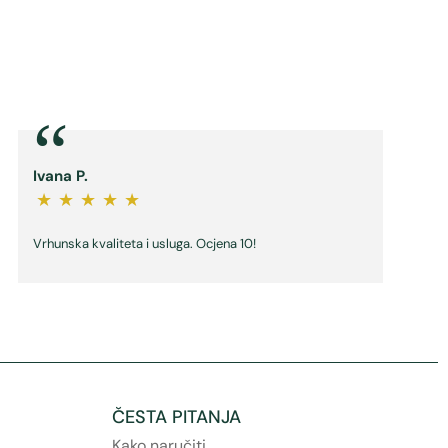
“
Ivana P.
★
★
★
★
★
Vrhunska kvaliteta i usluga. Ocjena 10!
ČESTA PITANJA
Kako naručiti