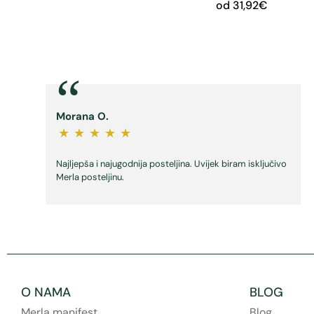
od
31,92
€
“
Morana O.
★
★
★
★
★
Najljepša i najugodnija posteljina. Uvijek biram isključivo
Merla posteljinu.
O NAMA
BLOG
Merla manifest
Blog