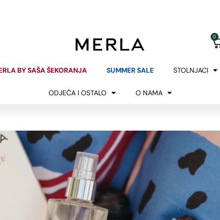
KUPNJA BEZ RIZIKA
POKLON UZ KUPNJ
BESPLATAN POVRAT
ZA NARUDŽBE IZNAD 2
0
ERLA BY SAŠA ŠEKORANJA
SUMMER SALE
STOLNJACI
ODJEĆA I OSTALO
O NAMA