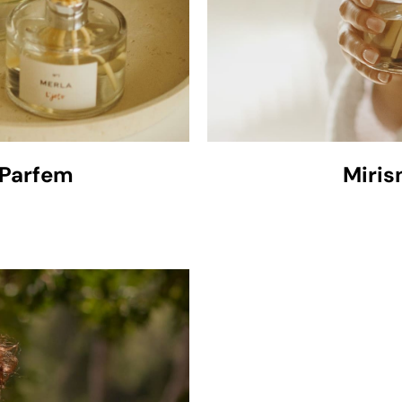
 Parfem
Miris