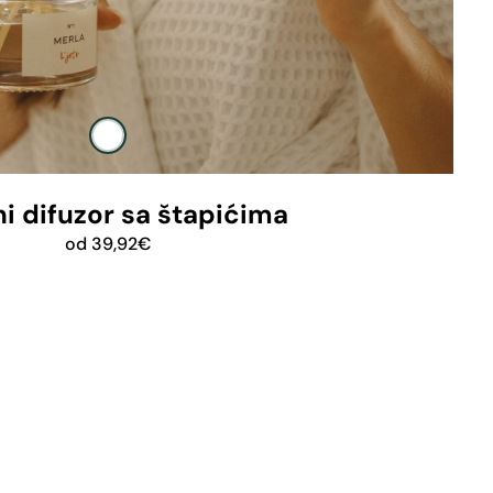
ni difuzor sa štapićima
od
39,92
€