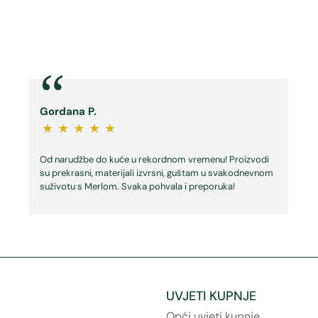
“
Gordana P.
★
★
★
★
★
Od narudžbe do kuće u rekordnom vremenu! Proizvodi
su prekrasni, materijali izvrsni, guštam u svakodnevnom
suživotu s Merlom. Svaka pohvala i preporuka!
UVJETI KUPNJE
Opći uvjeti kupnje