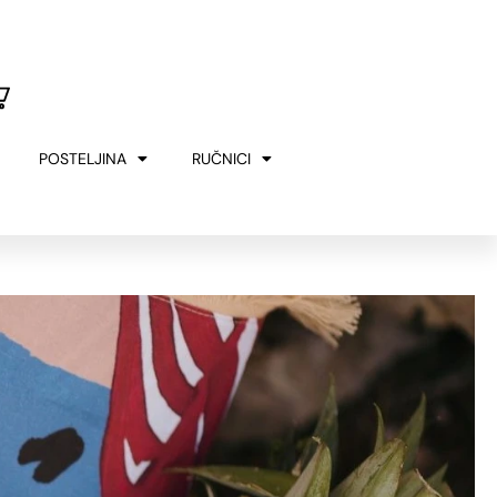
U
MERLA
SLOVENIJA
00€
POSTELJINA
RUČNICI