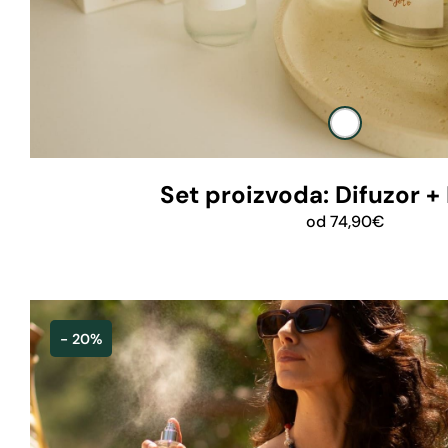
Set proizvoda: Difuzor +
od
74,90
€
- 20%