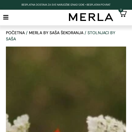
BESPLATNA DOSTAVA ZA SVE NARUDŽBE IZNAD 120€ • BESPLATAN POVRAT
0
POČETNA
/
MERLA BY SAŠA ŠEKORANJA
/ STOLNJACI BY
SAŠA