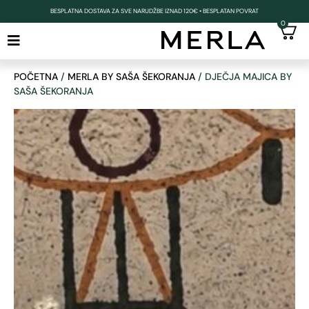
BESPLATNA DOSTAVA ZA SVE NARUDŽBE IZNAD 120€ • BESPLATAN POVRAT
0
POČETNA
/
MERLA BY SAŠA ŠEKORANJA
/ DJEČJA MAJICA BY
SAŠA ŠEKORANJA