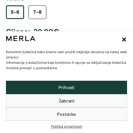
5-6
7-8
Cijena:
29,90
€
-
+
Dodaj u košaricu
Koristimo kolačiće kako bismo vam pružili najbolje iskustvo na našoj web
stranici.
Informacije o kolačićima koje koristimo ili opcije za isključivanje kolačića
možete pronaći u postavkama.
Prihvati
Zabrani
Zajamčeni besplatni povrat u roku od 30 dana
Postavke
Besplatna brza GLS dostava (2-5 dana) za sve
narudžbe iznad 120 €
Politika privatnosti
Za manje narudžbe brza GLS dostava za 6 €