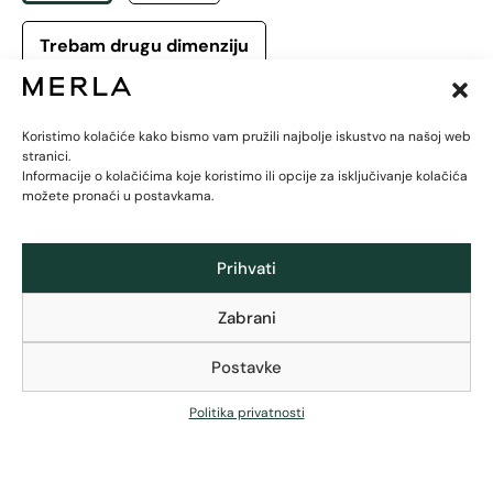
Trebam drugu dimenziju
Cijena:
19,99
€
Koristimo kolačiće kako bismo vam pružili najbolje iskustvo na našoj web
stranici.
Informacije o kolačićima koje koristimo ili opcije za isključivanje kolačića
-
+
Dodaj u košaricu
možete pronaći u postavkama.
Prihvati
Zabrani
Postavke
Zajamčeni besplatni povrat u roku od 30 dana
Politika privatnosti
Besplatna brza GLS dostava (2-5 dana) za sve
narudžbe iznad 120 €
Za manje narudžbe brza GLS dostava za 6 €