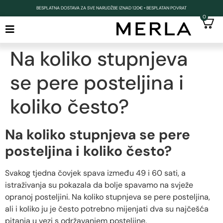
BESPLATNA DOSTAVA ZA SVE NARUDŽBE IZNAD 120€ • BESPLATAN POVRAT
0
Na koliko stupnjeva
se pere posteljina i
koliko često?
Na koliko stupnjeva se pere
posteljina i koliko često?
Svakog tjedna čovjek spava između 49 i 60 sati, a
istraživanja su pokazala da bolje spavamo na svježe
opranoj posteljini. Na koliko stupnjeva se pere posteljina,
ali i koliko ju je često potrebno mijenjati dva su najčešća
pitanja u vezi s održavanjem posteljine.