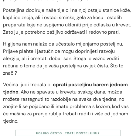
Posteljina dodiruje naše tijelo i na njoj ostaju stanice kože,
kapljice znoja, ali i ostaci šminke, gela za kosu i ostalih
preparata koje ne uspijemo ukloniti prije odlaska u krevet.
Zato ju je potrebno pažljivo održavati i redovno prati.
Higijena nam nalaže da učestalo mijenjamo posteljinu.
Prljave plahte i jastučnice mogu doprinijeti razvoju
alergija, ali i ometati dobar san. Stoga je važno voditi
računa o tome da je vaša posteljina uvijek čista. Što to
znači?
Većina ljudi trebala bi
oprati posteljinu barem jednom
tjedno
. Ako ne spavate u krevetu svakog dana, možda
možete rastegnuti to razdoblje na svaka dva tjedna, no
znojite li se pojačano ili imate problema s kožom, kod vas
će mašina za pranje rublja trebati raditi i više od jednom
tjedno.