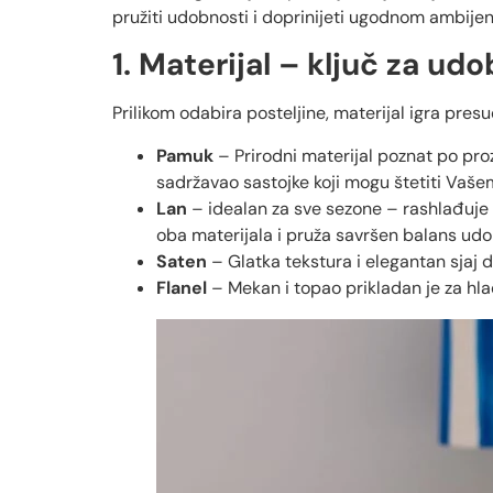
pružiti udobnosti i doprinijeti ugodnom ambijen
1. Materijal – ključ za ud
Prilikom odabira posteljine, materijal igra presu
Pamuk
– Prirodni materijal poznat po proz
sadržavao sastojke koji mogu štetiti Vašem
Lan
– idealan za sve sezone – rashlađuje lje
oba materijala i pruža savršen balans udob
Saten
– Glatka tekstura i elegantan sjaj 
Flanel
– Mekan i topao prikladan je za hla