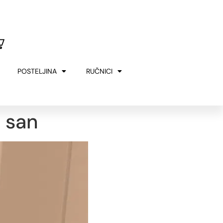
U
MERLA
SLOVENIJA
00€
POSTELJINA
RUČNICI
n san