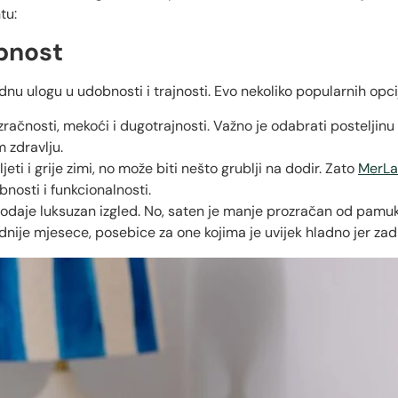
tu:
obnost
dnu ulogu u udobnosti i trajnosti. Evo nekoliko popularnih opci
račnosti, mekoći i dugotrajnosti. Važno je odabrati posteljin
 zdravlju.
ti i grije zimi, no može biti nešto grublji na dodir. Zato
MerLa
nosti i funkcionalnosti.
dodaje luksuzan izgled. No, saten je manje prozračan od pamuk
dnije mjesece, posebice za one kojima je uvijek hladno jer zad