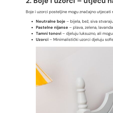
2. Boje i uzorci – utječu 
Boje i uzorci posteljine mogu značajno utjecati
Neutralne boje
– bijela, bež, siva stvaraj
Pastelne nijanse
– plava, zelena, lavanda
Tamni tonovi
– djeluju luksuzno, ali mogu
Uzorci
– Minimalistički uzorci djeluju sofis