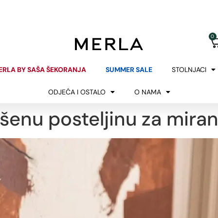
KUPNJA BEZ RIZIKA
POKLON UZ KUPNJ
BESPLATAN POVRAT
ZA NARUDŽBE IZNAD 2
0
ERLA BY SAŠA ŠEKORANJA
SUMMER SALE
STOLNJACI
ODJEĆA I OSTALO
O NAMA
šenu posteljinu za mira