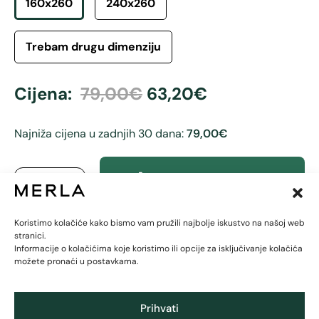
160x260
240x260
Trebam drugu dimenziju
Cijena:
79,00
€
63,20
€
Najniža cijena u zadnjih 30 dana:
79,00€
-
+
Dodaj u košaricu
Koristimo kolačiće kako bismo vam pružili najbolje iskustvo na našoj web
stranici.
Informacije o kolačićima koje koristimo ili opcije za isključivanje kolačića
možete pronaći u postavkama.
Prihvati
Zajamčeni besplatni povrat u roku od 30 dana