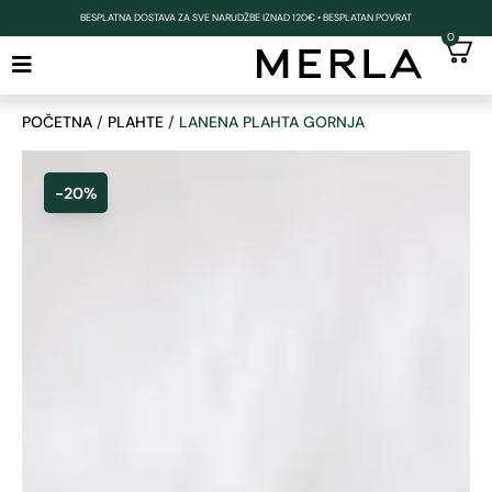
BESPLATNA DOSTAVA ZA SVE NARUDŽBE IZNAD 120€ • BESPLATAN POVRAT
0
POČETNA
/
PLAHTE
/ LANENA PLAHTA GORNJA
-20%