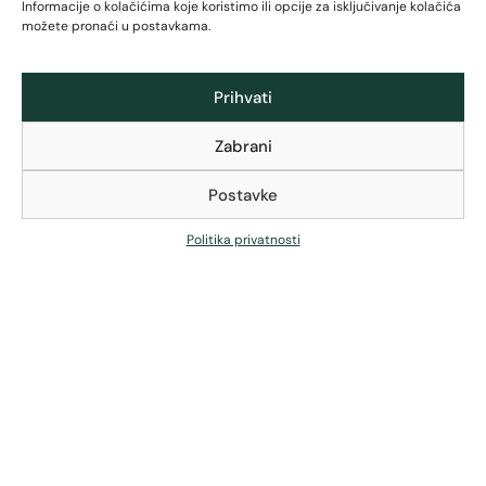
Informacije o kolačićima koje koristimo ili opcije za isključivanje kolačića
možete pronaći u postavkama.
Prihvati
Zabrani
Zajamčeni besplatni povrat u roku od 30 dana
Postavke
Besplatna brza GLS dostava (2-5 dana) za sve
Politika privatnosti
narudžbe iznad 120 €
Za manje narudžbe brza GLS dostava za 6 €
Sigurno plaćanje karticom, internet bankarstvom ili pri
preuzimanju (gotovinom dostavljaču), KEKS Pay ili
Aircash
Premium materijali – 100% najkvalitetniji
prirodni materijali
Dugotrajna ljepota – dokazana kvaliteta i nakon