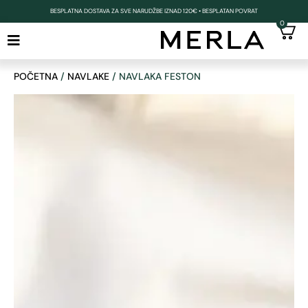
BESPLATNA DOSTAVA ZA SVE NARUDŽBE IZNAD 120€ • BESPLATAN POVRAT
0
POČETNA
/
NAVLAKE
/ NAVLAKA FESTON