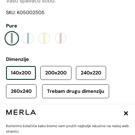
Vašu spavaću sobu.
SKU: K05002505
Pure
Dimenzije
140x200
200x200
240x220
260x240
Trebam drugu dimenziju
Cijena:
249,90
€
Koristimo kolačiće kako bismo vam pružili najbolje iskustvo na našoj web
-
+
Dodaj u košaricu
stranici.