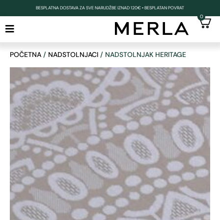
BESPLATNA DOSTAVA ZA SVE NARUDŽBE IZNAD 120€ • BESPLATAN POVRAT
0
POČETNA
/
NADSTOLNJACI
/ NADSTOLNJAK HERITAGE