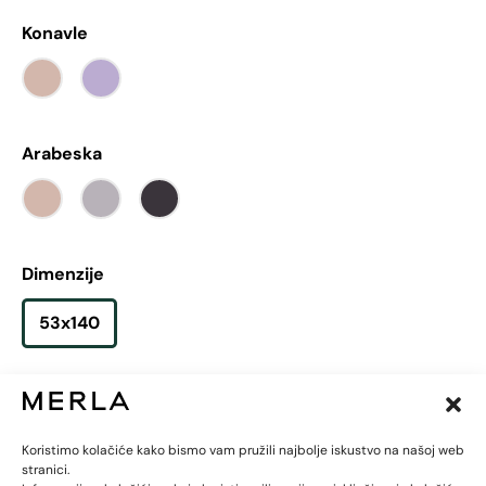
Konavle
Arabeska
Dimenzije
53x140
Cijena:
24,90
€
Koristimo kolačiće kako bismo vam pružili najbolje iskustvo na našoj web
-
+
Dodaj u košaricu
stranici.