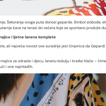
dnje, Šekoranja ovoga puta donosi geparde. Simbol slobode, eleg
 jutarnje kave na terasi do večera koje se spontano produže d
 majice i ljetne lanene komplete
vete, ali najveća novost ove suradnje jest činjenica da Gepardi p
– majice za odrasle i djecu, lanenu košulju i kratke hlače – čim
ući i one najmlađih.