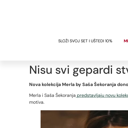
BESPLATNA DOSTAVA
ZA SVE NARUDŽBE IZNAD 120€
SLOŽI SVOJ SET I UŠTEDI 10%
M
Nisu svi gepardi st
Nova kolekcija Merla by Saša Šekoranja donosi
Merla i Saša Šekoranja
predstavljaju novu kolek
motiva.