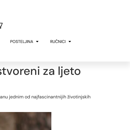
U
MERLA
SLOVENIJA
00€
POSTELJINA
RUČNICI
stvoreni za ljeto
anu jednim od najfascinantnijih životinjskih