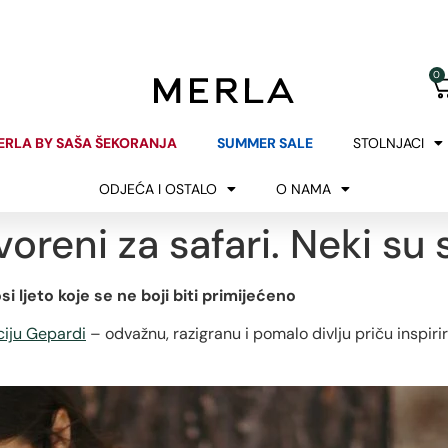
KUPNJA BEZ RIZIKA
POKLON UZ KUPNJ
BESPLATAN POVRAT
ZA NARUDŽBE IZNAD 2
0
ERLA BY SAŠA ŠEKORANJA
SUMMER SALE
STOLNJACI
ODJEĆA I OSTALO
O NAMA
voreni za safari. Neki su 
 ljeto koje se ne boji biti primijećeno
ciju Gepardi
– odvažnu, razigranu i pomalo divlju priču inspirir