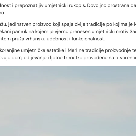
nalnost i prepoznatljiv umjetnički rukopis. Dovoljno prostrana 
no.
žu, jedinstven proizvod koji spaja dvije tradicije po kojima je
ekani pamuk na kojem je vjerno prenesen umjetnički motiv Saše
pritom pruža vrhunsku udobnost i funkcionalnost.
oranjine umjetničke estetike i Merline tradicije proizvodnje te
povezuje dom, odijevanje i ljetne trenutke provedene na otvoreno